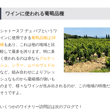
ワインに使われる葡萄品種
シャトーヌフ デュ パプというワ
インに使用できる
葡萄品種は18
種
もあり、これは他の地域と比
較して最多を誇ります。特に多
く使われるのは赤なら
グルナッ
シュ、シラー、ムールヴェドル
など。組み合わせによりフレッ
シュなものから凝縮感の強いも
のまで、様々なワインが生み出されるのが、この地域の特徴だ
そうですよ。
いくつかのワイナリー訪問記は次のブログで！