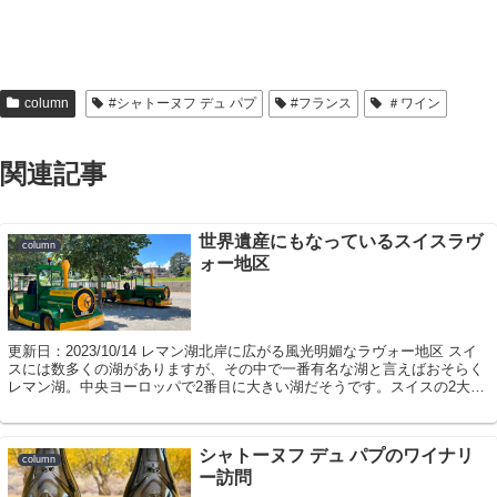
column
#シャトーヌフ デュ パプ
#フランス
＃ワイン
関連記事
世界遺産にもなっているスイスラヴ
column
ォー地区
更新日：2023/10/14 レマン湖北岸に広がる風光明媚なラヴォー地区 スイ
スには数多くの湖がありますが、その中で一番有名な湖と言えばおそらく
レマン湖。中央ヨーロッパで2番目に大きい湖だそうです。スイスの2大玄
関口の1つジュネーブの東側に...
シャトーヌフ デュ パプのワイナリ
column
ー訪問