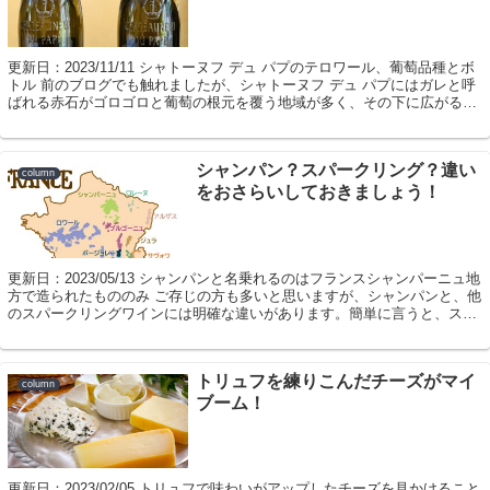
更新日：2023/11/11 シャトーヌフ デュ パプのテロワール、葡萄品種とボ
トル 前のブログでも触れましたが、シャトーヌフ デュ パプにはガレと呼
ばれる赤石がゴロゴロと葡萄の根元を覆う地域が多く、その下に広がる粘
土土壌もあって、ミネラル...
シャンパン？スパークリング？違い
column
をおさらいしておきましょう！
更新日：2023/05/13 シャンパンと名乗れるのはフランスシャンパーニュ地
方で造られたもののみ ご存じの方も多いと思いますが、シャンパンと、他
のスパークリングワインには明確な違いがあります。簡単に言うと、スパ
ークリングワインは、泡のある...
トリュフを練りこんだチーズがマイ
column
ブーム！
更新日：2023/02/05 トリュフで味わいがアップしたチーズを見かけること