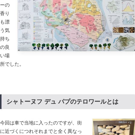
ーの
香り
も漂
う気
持ち
の良
い場
所でした。
シャトーヌフ デュ パプのテロワールとは
今回は車で当地に入ったのですが、街
に近づくにつれそれまでと全く異なっ