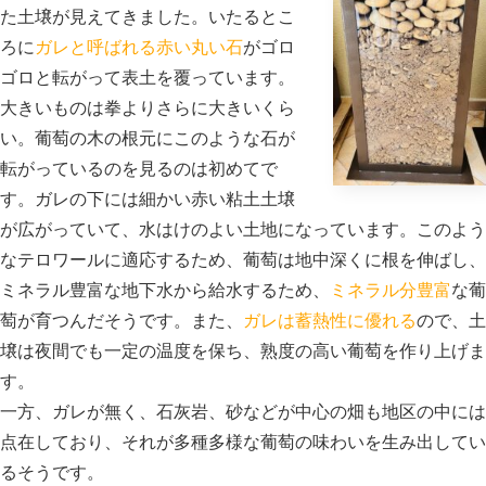
た土壌が見えてきました。いたるとこ
ろに
ガレと呼ばれる赤い丸い石
がゴロ
ゴロと転がって表土を覆っています。
大きいものは拳よりさらに大きいくら
い。葡萄の木の根元にこのような石が
転がっているのを見るのは初めてで
す。ガレの下には細かい赤い粘土土壌
が広がっていて、水はけのよい土地になっています。このよう
なテロワールに適応するため、葡萄は地中深くに根を伸ばし、
ミネラル豊富な地下水から給水するため、
ミネラル分豊富
な葡
萄が育つんだそうです。また、
ガレは蓄熱性に優れる
ので、土
壌は夜間でも一定の温度を保ち、熟度の高い葡萄を作り上げま
す。
一方、ガレが無く、石灰岩、砂などが中心の畑も地区の中には
点在しており、それが多種多様な葡萄の味わいを生み出してい
るそうです。