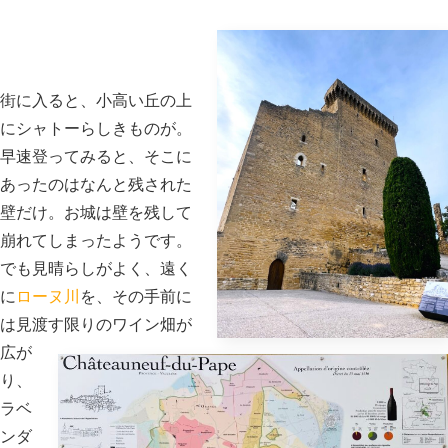
街に入ると、小高い丘の上
にシャトーらしきものが。
早速登ってみると、そこに
あったのはなんと残された
壁だけ。お城は壁を残して
崩れてしまったようです。
でも見晴らしがよく、遠く
に
ローヌ川
を、その手前に
は見渡す限りのワイン畑が
広が
り、
ラベ
ンダ