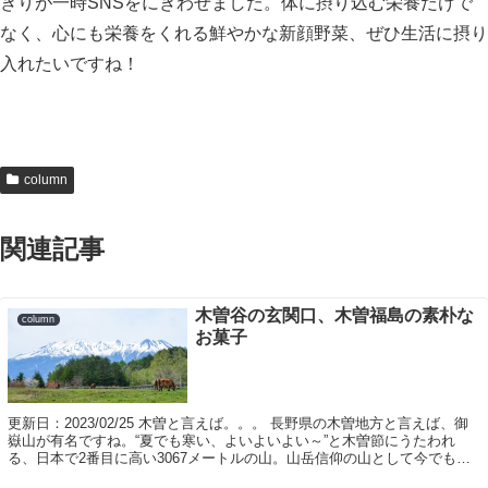
ぎりが一時SNSをにぎわせました。体に摂り込む栄養だけで
なく、心にも栄養をくれる鮮やかな新顔野菜、ぜひ生活に摂り
入れたいですね！
column
関連記事
木曽谷の玄関口、木曽福島の素朴な
column
お菓子
更新日：2023/02/25 木曽と言えば。。。 長野県の木曽地方と言えば、御
嶽山が有名ですね。“夏でも寒い、よいよいよい～”と木曽節にうたわれ
る、日本で2番目に高い3067メートルの山。山岳信仰の山として今でも夏
になると白衣の御岳講の人々...