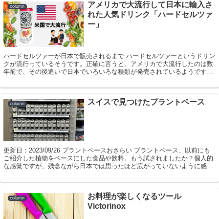
アメリカで大流行して日本に輸入さ
column
れた人気ドリンク「ハードセルツァ
ー」
ハードセルツァーが日本で販売されるまで ハードセルツァーというドリン
クが流行っているそうです。正確に言うと、アメリカで大流行したのは数
年前で、その後追いで日本でいろいろな種類が発売されているようです。
ハードセルツァーとは？ ハードセルツァ...
スイスで見つけたプラントベース
column
更新日：2023/09/26 プラントベースおさらい プラントベース、以前にも
ご紹介した植物をベースにした食品や飲料。もう試されましたか？個人的
な感覚ですが、残念ながら日本では思ったほど広がっていないように感じ
ます。では環境問題に日本より強...
お料理が楽しくなるツール
column
Victorinox