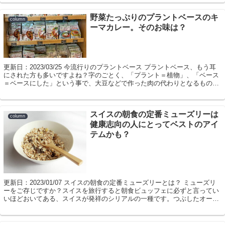
野菜たっぷりのプラントベースのキ
column
ーマカレー。そのお味は？
更新日：2023/03/25 今流行りのプラントベース プラントベース、もう耳
にされた方も多いですよね？字のごとく、「プラント＝植物」、「ベース
＝ベースにした」という事で、大豆などで作った肉の代わりとなるもの、
肉もどきを指すことが多いようで...
スイスの朝食の定番ミューズリーは
column
健康志向の人にとってベストのアイ
テムかも？
更新日：2023/01/07 スイスの朝食の定番ミューズリーとは？ ミューズリ
ーをご存じですか？スイスを旅行すると朝食ビュッフェに必ずと言ってい
いほどおいてある、スイスが発祥のシリアルの一種です。つぶしたオーツ
麦の粒が目立つので、オートミー...