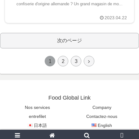
confiserie d'origine allemande ? Un grand magasin de mo...
2023.04.22
次のページ
次
1
2
3
へ
Food Global Link
Nos services
Company
entrefilet
Contactez-nous
日本語
English
Copyright © 2022-2026 Food Global Link All Rights Reserved.