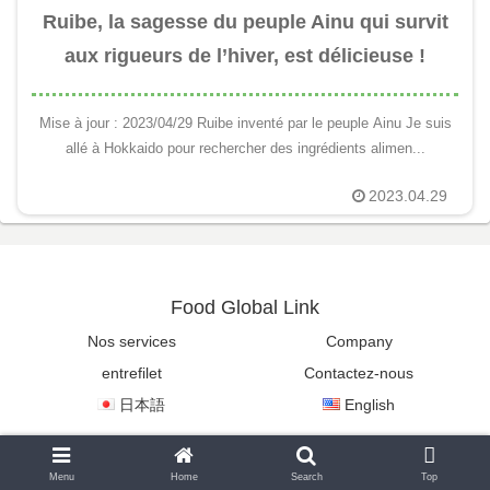
Ruibe, la sagesse du peuple Ainu qui survit
aux rigueurs de l’hiver, est délicieuse !
Mise à jour : 2023/04/29 Ruibe inventé par le peuple Ainu Je suis
allé à Hokkaido pour rechercher des ingrédients alimen...
2023.04.29
Food Global Link
Nos services
Company
entrefilet
Contactez-nous
日本語
English
Copyright © 2022-2026 Food Global Link All Rights Reserved.
Menu
Home
Search
Top