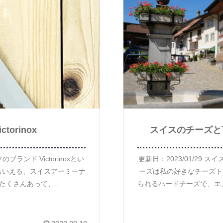
orinox
スイスのチーズと
のブランド Victorinoxとい
更新日：2023/01/29
もいえる、スイスアーミーナ
ーズは私の好きなチーズト
くさんあって、...
られるハードチーズで、エ