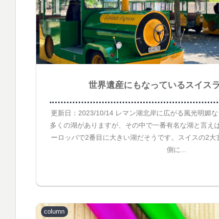
世界遺産にもなっているスイス
更新日：2023/10/14 レマン湖北岸に広がる風光明
多くの湖がありますが、その中で一番有名な湖と言え
ーロッパで2番目に大きい湖だそうです。スイスの2大
側に...
column