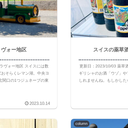
ラヴォー地区
スイスの薬草酒
媚なラヴォー地区 スイスには数
更新日：2023/10/03
ばおそらくレマン湖。中央ヨ
ギリシャのお酒「ウゾ」や
玄関口の1つジュネーブの東
しれませんね。もしかした
2023.10.14
column