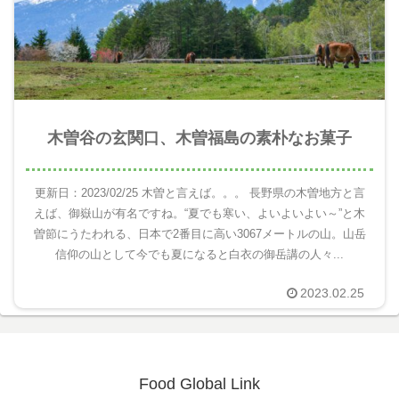
木曽谷の玄関口、木曽福島の素朴なお菓子
更新日：2023/02/25 木曽と言えば。。。 長野県の木曽地方と言
えば、御嶽山が有名ですね。“夏でも寒い、よいよいよい～”と木
曽節にうたわれる、日本で2番目に高い3067メートルの山。山岳
信仰の山として今でも夏になると白衣の御岳講の人々...
2023.02.25
Food Global Link