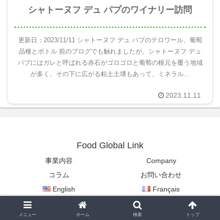
シャトーヌフ デュ パプのワイナリー訪問
更新日：2023/11/11 シャトーヌフ デュ パプのテロワール、葡萄
品種とボトル 前のブログでも触れましたが、シャトーヌフ デュ
パプにはガレと呼ばれる赤石がゴロゴロと葡萄の根元を覆う地域
が多く、その下に広がる粘土土壌もあって、ミネラル...
2023.11.11
Food Global Link
事業内容
Company
コラム
お問い合わせ
English
Français
Copyright © 2022-2026 Food Global Link All Rights Reserved.
メニュー
ホーム
検索
トップ