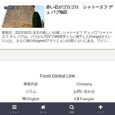
赤い石がゴロゴロ シャトーヌフ デ
column
ュ パプ地区
更新日：2023/10/21 法王の新しいお城：シャトーヌフ デュ パプ シャトー
ヌフ デュ パプは、パリからTGVで4時間半くらい南下したOrange(オラン
ジュ)と、さらに南のAvignon(アヴィニョン)の間くらいにある、ワインの
銘醸...
Food Global Link
事業内容
Company
コラム
お問い合わせ
English
Français
Copyright © 2022-2026 Food Global Link All Rights Reserved.
メニュー
ホーム
検索
トップ