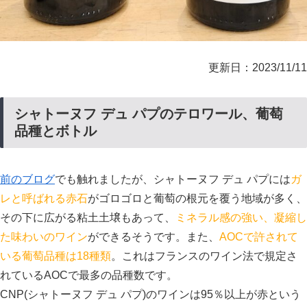
更新日：2023/11/11
シャトーヌフ デュ パプのテロワール、葡萄
品種とボトル
前のブログ
でも触れましたが、シャトーヌフ デュ パプには
ガ
レと呼ばれる赤石
がゴロゴロと葡萄の根元を覆う地域が多く、
その下に広がる粘土土壌もあって、
ミネラル感の強い、凝縮し
た味わいのワイン
ができるそうです。また、
AOCで許されて
いる葡萄品種は18種類
。これはフランスのワイン法で規定さ
れているAOCで最多の品種数です。
CNP(シャトーヌフ デュ パプ)のワインは95％以上が赤という