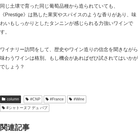
同じ土壌で育った同じ葡萄品種から造られていても、
《Prestige》は熟した果実やスパイスのような香りがあり、味
わいもしっかりとしたタンニンが感じられる力強いワインで
す。
ワイナリー訪問をして、歴史やワイン造りの信念を聞きながら
味わうワインは格別。もし機会があればぜひ試されてはいかが
でしょう？
column
#CNP
#France
#Wine
#シャトーヌフ デュ パプ
関連記事