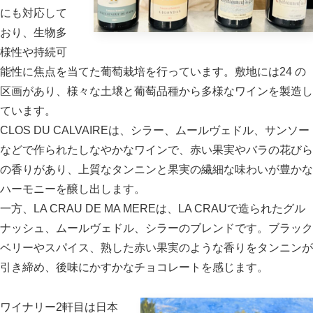
にも対応して
おり、生物多
様性や持続可
能性に焦点を当てた葡萄栽培を行っています。敷地には24 の
区画があり、様々な土壌と葡萄品種から多様なワインを製造し
ています。
CLOS DU CALVAIREは、シラー、ムールヴェドル、サンソー
などで作られたしなやかなワインで、赤い果実やバラの花びら
の香りがあり、上質なタンニンと果実の繊細な味わいが豊かな
ハーモニーを醸し出します。
一方、LA CRAU DE MA MEREは、LA CRAUで造られたグル
ナッシュ、ムールヴェドル、シラーのブレンドです。ブラック
ベリーやスパイス、熟した赤い果実のような香りをタンニンが
引き締め、後味にかすかなチョコレートを感じます。
ワイナリー2軒目は日本