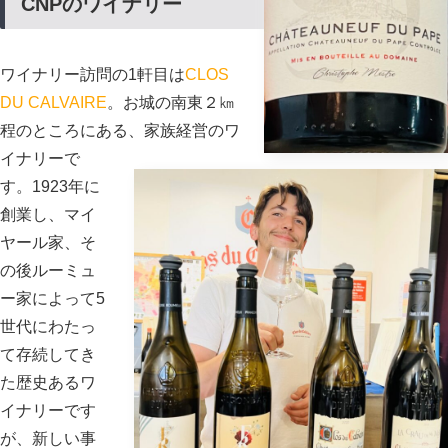
CNPのワイナリー
ワイナリー訪問の1軒目は
CLOS
DU CALVAIRE
。お城の南東２㎞
程のところにある、家族経営のワ
イナリーで
す。1923年に
創業し、マイ
ヤール家、そ
の後ルーミュ
ー家によって5
世代にわたっ
て存続してき
た歴史あるワ
イナリーです
が、新しい事