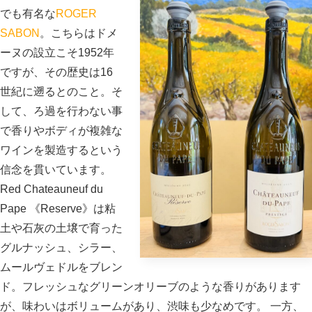
でも有名な
ROGER
SABON
。こちらはドメ
ーヌの設立こそ1952年
ですが、その歴史は16
世紀に遡るとのこと。そ
して、ろ過を行わない事
で香りやボディが複雑な
ワインを製造するという
信念を貫いています。
Red Chateauneuf du
Pape 《Reserve》は粘
土や石灰の土壌で育った
グルナッシュ、シラー、
ムールヴェドルをブレン
ド。フレッシュなグリーンオリーブのような香りがあります
が、味わいはボリュームがあり、渋味も少なめです。 一方、