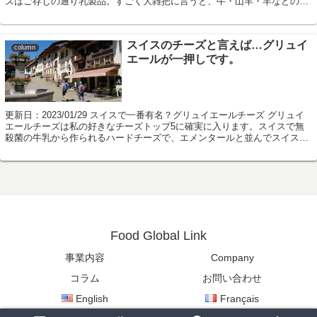
ズはご存じの通り乳製品。すごく大雑把に言うと、牛・山羊・羊などの乳
を凝固、または発酵させ、脱水し...
スイスのチーズと言えば…グリュイ
column
エールが一押しです。
更新日：2023/01/29 スイスで一番有名？グリュイエールチーズ グリュイ
エールチーズは私の好きなチーズトップ5に確実に入ります。スイスで無
殺菌の牛乳から作られるハードチーズで、エメンタールと並んでスイス２
大チーズと言われます。グリュイ...
Food Global Link
事業内容
Company
コラム
お問い合わせ
English
Français