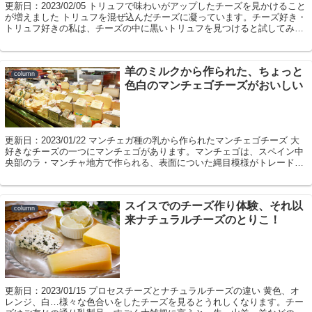
更新日：2023/02/05 トリュフで味わいがアップしたチーズを見かけること
が増えました トリュフを混ぜ込んだチーズに凝っています。チーズ好き・
トリュフ好きの私は、チーズの中に黒いトリュフを見つけると試してみず
にはいられません。これまでに...
羊のミルクから作られた、ちょっと
column
色白のマンチェゴチーズがおいしい
更新日：2023/01/22 マンチェガ種の乳から作られたマンチェゴチーズ 大
好きなチーズの一つにマンチェゴがあります。マンチェゴは、スペイン中
央部のラ・マンチャ地方で作られる、表面についた縄目模様がトレードマ
ークのハードチーズ。その原料は...
スイスでのチーズ作り体験、それ以
column
来ナチュラルチーズのとりこ！
更新日：2023/01/15 プロセスチーズとナチュラルチーズの違い 黄色、オ
レンジ、白…様々な色合いをしたチーズを見るとうれしくなります。チー