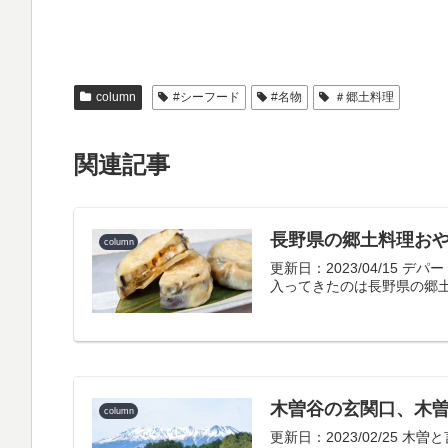
column
#シーフード
#名物
＃郷土料理
関連記事
長野県の郷土料理お
column
更新日：2023/04/1
入ってきたのは長野県の郷土
木曽谷の玄関口、木
column
更新日：2023/02/25